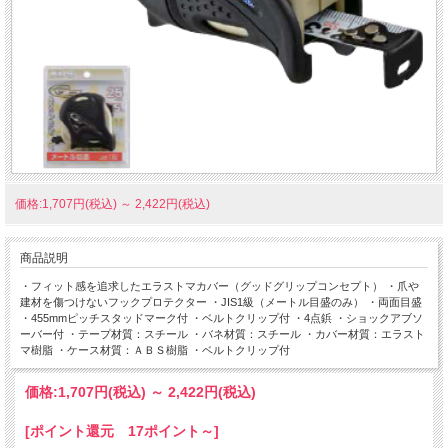
価格:1,707円(税込)
～
2,422円(税込)
商品説明
・フィット感を追求したエラストマカバー（グッドグリップコンセプト） ・爪や
建材を傷つけないフックプロテクター ・JIS1級（メートル目盛のみ） ・両面目盛
・455mmピッチスタッドマーク付 ・ベルトクリップ付 ・4点鋲 ・ショックアブソ
ーバー付 ・テープ材質：スチール ・バネ材質：スチール ・カバー材質：エラスト
マ樹脂 ・ケース材質：ＡＢＳ樹脂 ・ベルトクリップ付
価格:
1,707円
(税込)
～
2,422円
(税込)
[ポイント還元 17ポイント～]