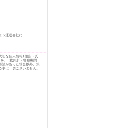
。
よう運送会社に
大切な個人情報(住所・氏
)を、 裁判所・警察機関
要請があった場合以外、第
る事は一切ございません。