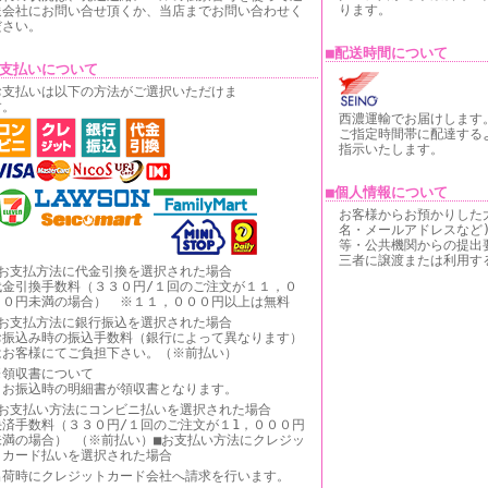
ります。
送会社にお問い合せ頂くか、当店までお問い合わせく
ださい。
■配送時間について
お支払いについて
お支払いは以下の方法がご選択いただけま
す。
西濃運輸でお届けします
ご指定時間帯に配達する
指示いたします。
■個人情報について
お客様からお預かりした
名・メールアドレスなど
等・公共機関からの提出
三者に譲渡または利用す
■お支払方法に代金引換を選択された場合
代金引換手数料（３３０円/１回のご注文が１１，０
００円未満の場合） ※１１，０００円以上は無料
■お支払方法に銀行振込を選択された場合
お振込み時の振込手数料（銀行によって異なります）
はお客様にてご負担下さい。（※前払い）
※領収書について
お振込時の明細書が領収書となります。
■お支払い方法にコンビニ払いを選択された場合
決済手数料（３３０円/１回のご注文が１1，０００円
未満の場合） （※前払い）■お支払い方法にクレジッ
トカード払いを選択された場合
出荷時にクレジットカード会社へ請求を行います。