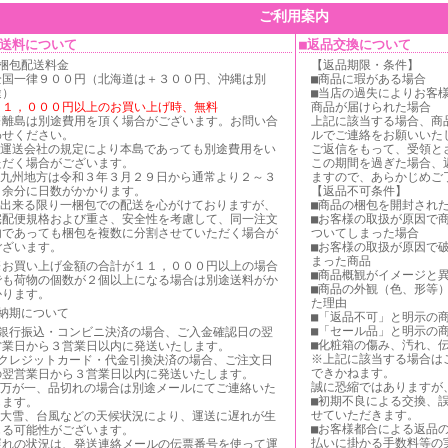
ご利用案内
配送料について
■返品交換について
■梱包配送料金
【返品期限・条件】
全国一律９００円（北海道は＋３００円、沖縄は別
■商品に瑕がある場合
途）
■当店の過失によりお客
１１，０００円以上のお買い上げ時、無料
商品が届けられた場合
※離島は別途費用を頂く場合がございます。お問い合
上記に該当する場合、商
わせください。
ルでご連絡をお願いいた
※運送会社の規定により本島であっても別途費用をい
ご返信をもって、受領と
ただく場合がございます。
この期間を過ぎた場合、
※九州地方は令和３年３月２９日から通常より２～３
ますので、あらかじめ
日余分に日数がかかります。
【返品不可条件】
※出来る限り一梱包での配送を心がけておりますが、
■商品の梱包を開封され
宅配便規格および重さ、安全性を考慮して、同一注文
■お客様の取扱が原因で
内であっても梱包を複数に分割させていただく場合が
ついてしまった場合
ございます。
■お客様の取扱が原因で
まった商品
※お買い上げ金額の合計が１１，０００円以上の場合
■商品概観がイメージと
でも荷物の個数が２個以上になる場合は別途送料がか
■商品の外観（色、形等
かります。
た理由
■納期について
■「返品不可」と明示の
■「セール品」と明示の
■銀行振込・コンビニ決済の場合、ご入金確認日の翌
■化粧箱の傷み、汚れ、
営業日から３営業日以内に発送いたします。
※上記に該当する場合は
■クレジットカード・代金引換決済の場合、ご注文日
できかねます。
の翌営業日から３営業日以内に発送いたします。
誠に恐縮ではありますが
※万が一、品切れの場合は別途メールにてご連絡いた
■初期不良による交換、
します。
せていただきます。
※大雪、台風などの天候状況により、運送に遅れが生
■お客様都合による返品
じる可能性がございます。
払いに掛かる手数料等の
遅れの状況は、発送連絡メールの伝票番号を使って運