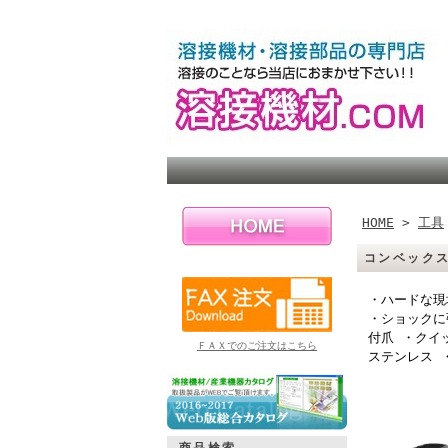
HOME
>
工具
コンベック
・ハードな現
・ショックに
付爪 ・クイ
ＦＡＸでのご注文はこちら
ステンレス 