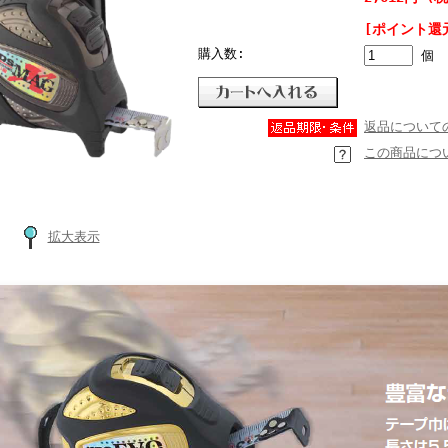
[ポイント還
購入数:
個
返品について
この商品につ
拡大表示