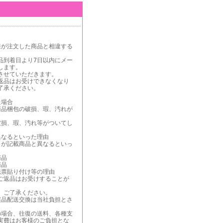
様が注文した商品と相違する
品到着日より7日以内にメー
します。
させていただきます。
返品はお受けできなくなり
ご了承ください。
た場合
商品梱包の破損、瑕、汚れが
破損、瑕、汚れ等がついてし
異なるといった理由
）が記載商品と異なるといっ
商品
商品
伝票貼り付け等の理由
ご返品はお受けすることが
、ご了承ください。
誤品配送交換は当社負担とさ
の場合、往復の送料、各種支
実費はお客様のご負担とな