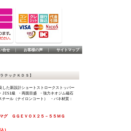
い合せ
｜
お客様の声
｜
サイトマップ
ムラテックＫＤＳ】
及した新設計ショートストロークストッパー
JIS1級 ・両面目盛 ・強力ネオジム磁石
：スチール（ナイロンコート） ・バネ材質：
スマグ ＧＧＥＶＯＸ２５－５５ＭＧ
税込)