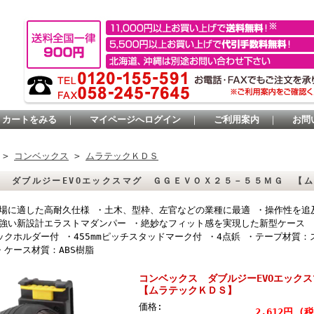
カートをみる
｜
マイページへログイン
｜
ご利用案内
｜
お問
>
コンベックス
>
ムラテックＫＤＳ
ス ダブルジーEVOエックスマグ ＧＧＥＶＯＸ２５－５５ＭＧ 【
場に適した高耐久仕様 ・土木、型枠、左官などの業種に最適 ・操作性を追
強い新設計エラストマダンパー ・絶妙なフィット感を実現した新型ケース ・
ックホルダー付 ・455mmピッチスタッドマーク付 ・4点鋲 ・テープ材質
・ケース材質：ABS樹脂
コンベックス ダブルジーEVOエック
【ムラテックＫＤＳ】
価格:
2,612円 (