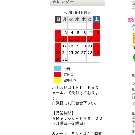
カレンダー
＜
2026年8月
＞
■
日
月
火
水
木
金
土
1
2
3
4
5
6
7
8
9
10
11
12
13
14
15
16
17
18
19
20
21
22
23
24
25
26
27
28
29
30
31
今日
定休日
翌年出荷
お問合せはＴＥＬ、ＦＡＸ、
メールにて受付けておりま
す。
お気軽にお問合せ下さい。
【営業時間】
ＡＭ９：００～ＰＭ６：００
（月曜日～金曜日）
※メール、ＦＡＸは２４時間