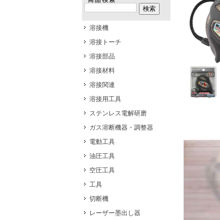
商品検索
溶接機
溶接トーチ
溶接部品
溶接材料
溶接関連
溶接用工具
ステンレス電解研磨
ガス溶断機器・調整器
電動工具
油圧工具
空圧工具
工具
切断機
レーザー墨出し器