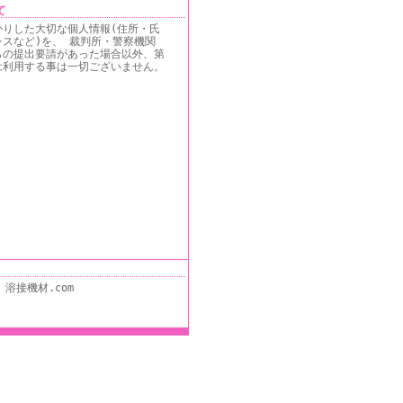
て
かりした大切な個人情報(住所・氏
スなど)を、 裁判所・警察機関
らの提出要請があった場合以外、第
は利用する事は一切ございません。
溶接機材.com