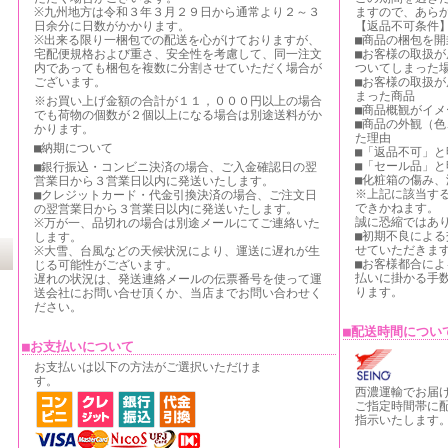
※九州地方は令和３年３月２９日から通常より２～３
ますので、あら
日余分に日数がかかります。
【返品不可条件
※出来る限り一梱包での配送を心がけておりますが、
■商品の梱包を開
宅配便規格および重さ、安全性を考慮して、同一注文
■お客様の取扱
内であっても梱包を複数に分割させていただく場合が
ついてしまった
ございます。
■お客様の取扱
まった商品
※お買い上げ金額の合計が１１，０００円以上の場合
■商品概観がイ
でも荷物の個数が２個以上になる場合は別途送料がか
■商品の外観（
かります。
た理由
■納期について
■「返品不可」と
■「セール品」と
■銀行振込・コンビニ決済の場合、ご入金確認日の翌
■化粧箱の傷み
営業日から３営業日以内に発送いたします。
※上記に該当す
■クレジットカード・代金引換決済の場合、ご注文日
できかねます。
の翌営業日から３営業日以内に発送いたします。
誠に恐縮ではあ
※万が一、品切れの場合は別途メールにてご連絡いた
■初期不良によ
します。
せていただきま
※大雪、台風などの天候状況により、運送に遅れが生
■お客様都合に
じる可能性がございます。
払いに掛かる手
遅れの状況は、発送連絡メールの伝票番号を使って運
ります。
送会社にお問い合せ頂くか、当店までお問い合わせく
ださい。
■配送時間につい
■お支払いについて
お支払いは以下の方法がご選択いただけま
す。
西濃運輸でお届
ご指定時間帯に
指示いたします