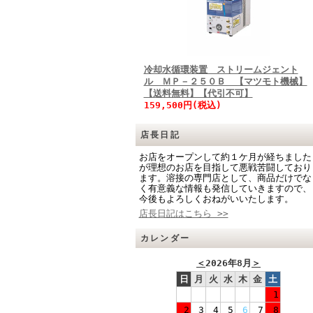
冷却水循環装置 ストリームジェント
ル ＭＰ－２５０Ｂ 【マツモト機械】
【送料無料】【代引不可】
159,500円(税込)
店長日記
お店をオープンして約１ケ月が経ちました
が理想のお店を目指して悪戦苦闘しており
ます。溶接の専門店として、商品だけでな
く有意義な情報も発信していきますので、
今後もよろしくおねがいいたします。
店長日記はこちら >>
カレンダー
＜
2026年8月
＞
日
月
火
水
木
金
土
1
2
3
4
5
6
7
8