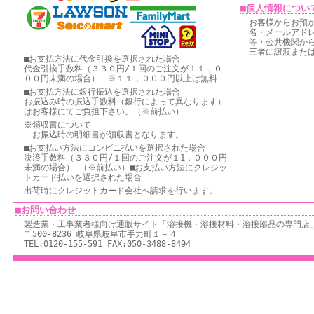
■個人情報につい
お客様からお預
名・メールアドレ
等・公共機関か
三者に譲渡また
■お支払方法に代金引換を選択された場合
代金引換手数料（３３０円/１回のご注文が１１，０
００円未満の場合） ※１１，０００円以上は無料
■お支払方法に銀行振込を選択された場合
お振込み時の振込手数料（銀行によって異なります）
はお客様にてご負担下さい。（※前払い）
※領収書について
お振込時の明細書が領収書となります。
■お支払い方法にコンビニ払いを選択された場合
決済手数料（３３０円/１回のご注文が１1，０００円
未満の場合） （※前払い）■お支払い方法にクレジッ
トカード払いを選択された場合
出荷時にクレジットカード会社へ請求を行います。
■お問い合わせ
製造業・工事業者様向け通販サイト「溶接機・溶接材料・溶接部品の専門店」
〒500-8236 岐阜県岐阜市手力町１－４
TEL:0120-155-591 FAX:050-3488-8494