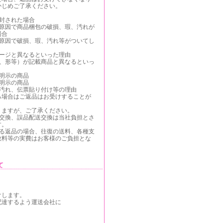
かじめご了承ください。
】
封された場合
が原因で商品梱包の破損、瑕、汚れが
場合
が原因で破損、瑕、汚れ等がついてし
メージと異なるといった理由
色、形等）が記載商品と異なるといっ
明示の商品
明示の商品
、汚れ、伝票貼り付け等の理由
る場合はご返品はお受けすることが
りますが、ご了承ください。
る交換、誤品配送交換は当社負担とさ
す。
よる返品の場合、往復の送料、各種支
数料等の実費はお客様のご負担とな
て
けします。
配達するよう運送会社に
。