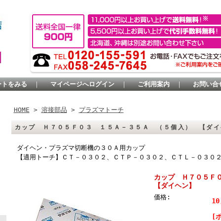
ートをみる
｜
マイページへログイン
｜
ご利用案内
｜
お問い合
HOME
>
溶接部品
>
プラズマトーチ
カップ Ｈ７０５Ｆ０３ １５Ａ－３５Ａ （５個入） 【ダイ
ダイヘン・プラズマ切断機の３０Ａ用カップ
【適用トーチ】ＣＴ－０３０２、ＣＴＰ－０３０２、ＣＴＬ－０３０
カップ Ｈ７０５Ｆ
【ダイヘン】
価格:
10
[