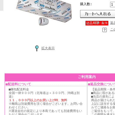
購入数:
返
こ
拡大表示
ご利用案内
■配送料について
■返品交換につい
■梱包配送料金
【返品期限・条
全国一律９００円（北海道は＋３００円、沖縄は別
■商品に瑕がある
途）
■当店の過失に
１１，０００円以上のお買い上げ時、無料
商品が届けられ
※離島は別途費用を頂く場合がございます。お問い合
上記に該当する
わせください。
ルでご連絡をお
※運送会社の規定により本島であっても別途費用をい
ご返信をもって
ただく場合がございます。
この期間を過ぎ