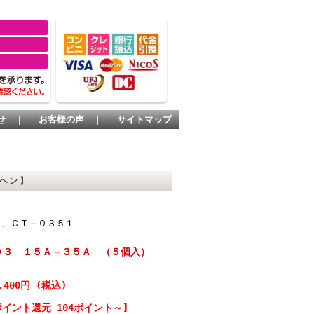
せ
｜
お客様の声
｜
サイトマップ
ヘン】
２、ＣＴ－０３５１
０３ １５Ａ－３５Ａ （５個入）
,400円 (税込)
ポイント還元 104ポイント～]