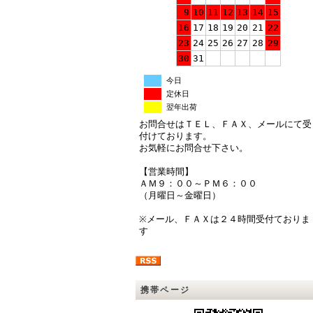
9
10
11
12
13
14
15
16
17
18
19
20
21
22
23
24
25
26
27
28
29
30
31
今日
定休日
翌年出荷
お問合せはＴＥＬ、ＦＡＸ、メールにて受
付けております。
お気軽にお問合せ下さい。
【営業時間】
ＡＭ９：００～ＰＭ６：００
（月曜日～金曜日）
※メール、ＦＡＸは２４時間受付ておりま
す
携帯ページ